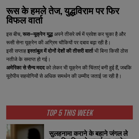
रूस
के
हमले
तेज
,
युद्धविराम
पर
फिर
विफल
वार्ता
इस बीच,
रूस
–
यूक्रेन
युद्ध
अपने तीसरे वर्ष में प्रवेश कर चुका है और
रूसी सेना यूक्रेन की अग्रिम चौकियों पर दबाव बढ़ा रही है।
इसी सप्ताह
इस्तांबुल
में
दोनों
देशों
की
तीसरी
वार्ता
भी बिना किसी ठोस
नतीजे के समाप्त हो गई।
अमेरिका
से
सैन्य
मदद
को लेकर भी यूक्रेन की चिंताएं बनी हुई हैं, जबकि
यूरोपीय सहयोगियों से अधिक समर्थन की उम्मीद जताई जा रही है।
N
N
a
a
m
m
e
e
E
E
*
*
m
m
a
a
TOP 5 THIS WEEK
i
i
N
N
l
l
u
u
*
*
m
m
b
b
सुलहनामा कराने के बहाने जंगल ले
SUBMIT
SUBMIT
e
e