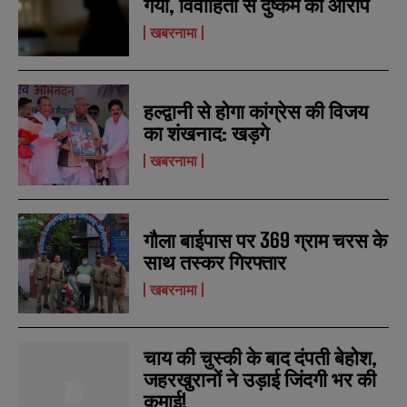
गया, विवाहिता से दुष्कर्म का आरोप
r
r
s
s
खबरनामा
हल्द्वानी से होगा कांग्रेस की विजय
का शंखनाद: खड़गे
खबरनामा
गौला बाईपास पर 369 ग्राम चरस के
साथ तस्कर गिरफ्तार
खबरनामा
चाय की चुस्की के बाद दंपती बेहोश,
जहरखुरानों ने उड़ाई जिंदगी भर की
कमाई!