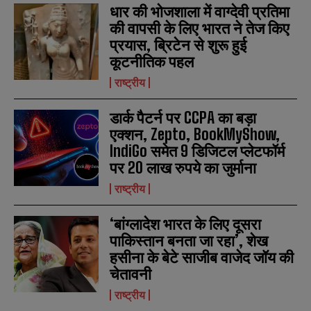
e
e
धार की भोजशाला में वाग्देवी प्रतिमा
E
E
*
*
m
m
की वापसी के लिए भारत ने तेज किए
a
a
प्रयास, ब्रिटेन से शुरू हुई
i
i
N
N
कूटनीतिक पहल
l
l
u
u
*
*
m
m
राष्ट्रीय
b
b
SUBMIT
SUBMIT
e
e
डार्क पैटर्न पर CCPA का बड़ा
r
r
s
s
एक्शन, Zepto, BookMyShow,
IndiGo समेत 9 डिजिटल प्लेटफॉर्म
पर 20 लाख रुपये का जुर्माना
राष्ट्रीय
‘बांग्लादेश भारत के लिए दूसरा
पाकिस्तान बनता जा रहा’, शेख
हसीना के बेटे साजीब वाजेद जॉय की
चेतावनी
राष्ट्रीय