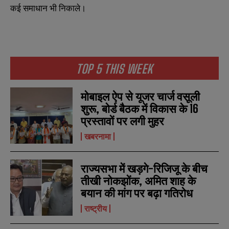
कई समाधान भी निकाले।
TOP 5 THIS WEEK
मोबाइल ऐप से यूजर चार्ज वसूली
शुरू, बोर्ड बैठक में विकास के 16
प्रस्तावों पर लगी मुहर
खबरनामा
राज्यसभा में खड़गे-रिजिजू के बीच
तीखी नोकझोंक, अमित शाह के
बयान की मांग पर बढ़ा गतिरोध
N
N
राष्ट्रीय
a
a
m
m