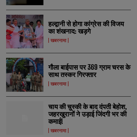
हल्द्वानी से होगा कांग्रेस की विजय
का शंखनाद: खड़गे
खबरनामा
गौला बाईपास पर 369 ग्राम चरस के
N
N
साथ तस्कर गिरफ्तार
a
a
m
m
खबरनामा
e
e
E
E
*
*
m
m
a
a
i
i
N
N
चाय की चुस्की के बाद दंपती बेहोश,
l
l
u
u
जहरखुरानों ने उड़ाई जिंदगी भर की
*
*
m
m
कमाई!
b
b
SUBMIT
SUBMIT
e
e
खबरनामा
r
r