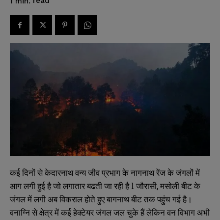
read
1
min.
कई
दिनों
से
केदारनाथ
वन्य
जीव
प्रभाग
के
नागनाथ
रेंज
के
जंगलों
में
आग
लगी
हुई
है
जो
लगातार
बढती
जा
रही
है
l
जौरासी
,
मसोली
बीट
के
जंगल
में
लगी
अब
विकराल
होते
हुए
बागनाथ
बीट
तक
पहुंच
गई
है।
वनाग्नि
से
क्षेत्र
में
कई
हेक्टेयर
जंगल
जल
चुके
हैं
लेकिन
वन
विभाग
अभी