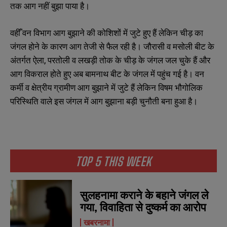
तक
आग
नहीं
बुझा
पाया
है।
वहीँ
वन
विभाग
आग
बुझाने
की
कोशिशों
में
जुटे
हुए
हैं
लेकिन
चीड़
का
जंगल
होने
के
कारण
आग
तेजी
से
फैल
रही
है।
जौरासी
व
मसोली
बीट
के
अंतर्गत
ऐला
,
परतोली
व
लखड़ी
तोक
के
चीड़
के
जंगल
जल
चुके
हैं
और
आग
विकराल
होते
हुए
अब
बामनाथ
बीट
के
जंगल
में
पहुंच
गई
है।
वन
कर्मी
व
क्षेत्रीय
ग्रामीण
आग
बुझाने
में
जुटे
हैं
लेकिन
विषम
भौगोलिक
परिस्थिति
वाले
इस
जंगल
में
आग
बुझाना
बड़ी
चुनौती
बना
हुआ
है।
TOP 5 THIS WEEK
सुलहनामा कराने के बहाने जंगल ले
गया, विवाहिता से दुष्कर्म का आरोप
खबरनामा