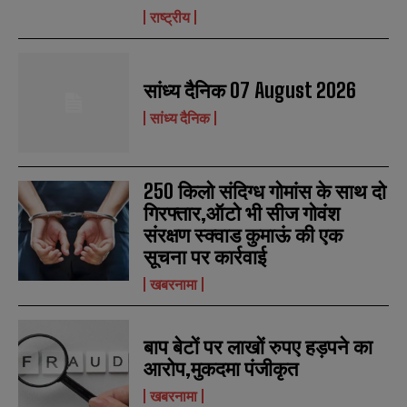
राष्ट्रीय
सांध्य दैनिक 07 August 2026
सांध्य दैनिक
N
N
a
a
250 किलो संदिग्ध गोमांस के साथ दो
m
m
गिरफ्तार,ऑटो भी सीज गोवंश
e
e
E
E
संरक्षण स्क्वाड कुमाऊं की एक
*
*
m
m
a
a
सूचना पर कार्रवाई
i
i
N
N
खबरनामा
l
l
u
u
*
*
m
m
b
b
SUBMIT
SUBMIT
e
e
बाप बेटों पर लाखों रुपए हड़पने का
r
r
आरोप,मुकदमा पंजीकृत
s
s
खबरनामा