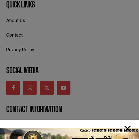
QUICK LINKS
About Us
Contact
Privacy Policy
SOCIAL MEDIA
CONTACT INFORMATION
uttaranchaldeep.news@gmail.com
SUBSCRIBE NOW