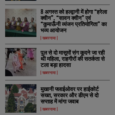
*
*
m
m
a
a
8 अगस्त को हल्द्वानी में होगा “हरेला
i
i
N
N
क्वीन”, “सावन क्वीन” एवं
l
l
u
u
“कुमाऊँनी व्यंजन प्रतियोगिता” का
*
*
m
m
b
b
भव्य आयोजन
SUBMIT
SUBMIT
e
e
खबरनामा
r
r
s
s
पुल से दो मासूमों संग कूदने जा रही
थी महिला, राहगीरों की सतर्कता से
टला बड़ा हादसा
खबरनामा
मुखानी फ्लाईओवर पर हाईकोर्ट
सख्त, सरकार और डीएम से दो
सप्ताह में मांगा जवाब
खबरनामा