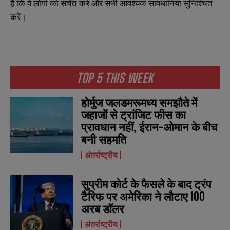
हैं कि वे लोगों को सचेत करें और सभी आवश्यक सावधानियां सुनिश्चित
करें।
TOP 5 THIS WEEK
होर्मुज जलडमरूमध्य समझौते में
जहाजों से ट्रांजिट फीस का
प्रावधान नहीं, ईरान-ओमान के बीच
बनी सहमति
अंतर्राष्ट्रीय
सुप्रीम कोर्ट के फैसले के बाद ट्रंप
टैरिफ पर अमेरिका ने लौटाए 100
N
N
अरब डॉलर
a
a
m
m
अंतर्राष्ट्रीय
e
e
E
E