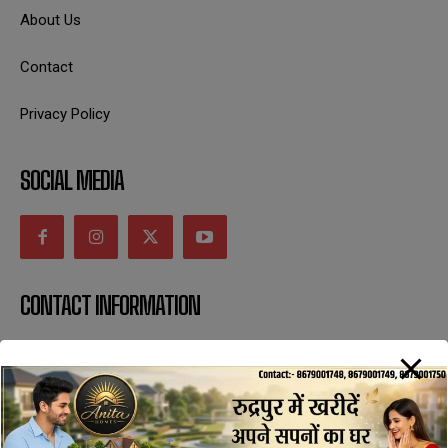
About Us
Contact
Privacy Policy
SOCIAL MEDIA
CONTACT INFORMATION
uttaranchaldeep.news@gmail.com
SUBSCRIBE NOW