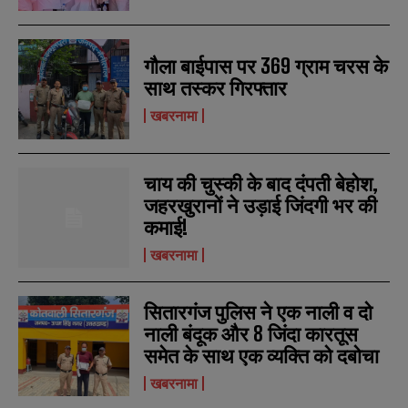
गौला बाईपास पर 369 ग्राम चरस के
साथ तस्कर गिरफ्तार
खबरनामा
N
N
a
a
m
m
e
e
चाय की चुस्की के बाद दंपती बेहोश,
E
E
*
*
m
m
जहरखुरानों ने उड़ाई जिंदगी भर की
a
a
कमाई!
i
i
N
N
l
l
u
u
खबरनामा
*
*
m
m
b
b
SUBMIT
SUBMIT
e
e
सितारगंज पुलिस ने एक नाली व दो
r
r
नाली बंदूक और 8 जिंदा कारतूस
s
s
समेत के साथ एक व्यक्ति को दबोचा
खबरनामा