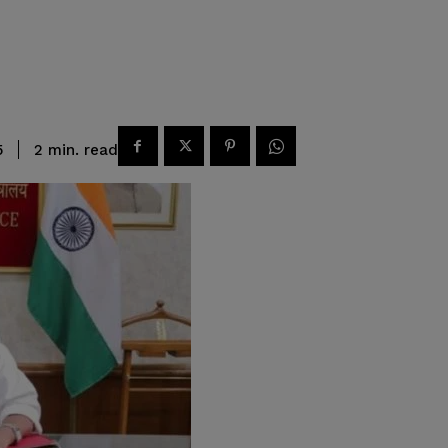
read
2
min.
5