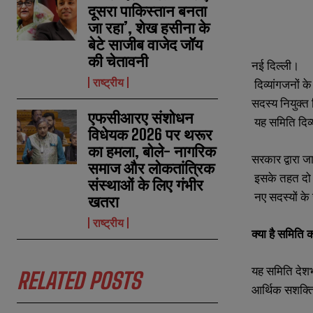
दूसरा पाकिस्तान बनता
जा रहा’, शेख हसीना के
बेटे साजीब वाजेद जॉय
की चेतावनी
नई दिल्ली।
राष्ट्रीय
दिव्यांगजनों क
सदस्य नियुक्त
एफसीआरए संशोधन
यह समिति दिव्य
विधेयक 2026 पर थरूर
का हमला, बोले- नागरिक
सरकार द्वारा 
समाज और लोकतांत्रिक
इसके तहत दो 
संस्थाओं के लिए गंभीर
N
N
नए सदस्यों के ज
खतरा
a
a
m
m
राष्ट्रीय
e
e
E
E
क्या
है
समिति
क
*
*
m
m
a
a
i
i
यह समिति देशभर
N
N
RELATED POSTS
l
l
u
u
आर्थिक सशक्ति
*
*
m
m
b
b