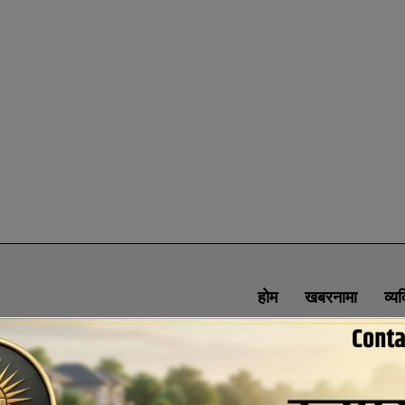
होम
खबरनामा
व्य