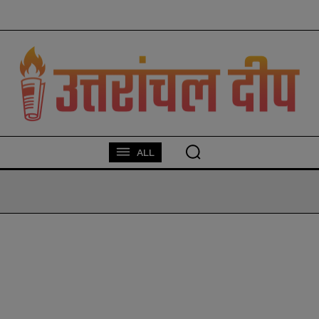
modal-check
ALL