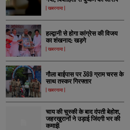
खबरनामा
हल्द्वानी से होगा कांग्रेस की विजय
का शंखनाद: खड़गे
खबरनामा
N
N
गौला बाईपास पर 369 ग्राम चरस के
a
a
m
m
साथ तस्कर गिरफ्तार
e
e
E
E
खबरनामा
*
*
m
m
a
a
i
i
N
N
l
l
u
u
चाय की चुस्की के बाद दंपती बेहोश,
*
*
m
m
जहरखुरानों ने उड़ाई जिंदगी भर की
b
b
कमाई!
SUBMIT
SUBMIT
e
e
r
r