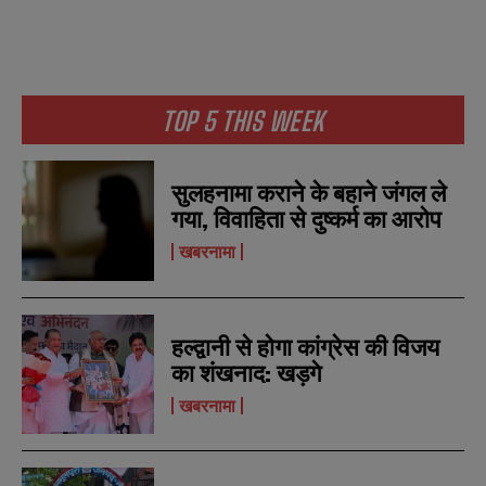
N
N
TOP 5 THIS WEEK
a
a
m
m
e
e
E
E
*
*
m
m
सुलहनामा कराने के बहाने जंगल ले
a
a
गया, विवाहिता से दुष्कर्म का आरोप
i
i
N
N
l
l
u
u
खबरनामा
*
*
m
m
b
b
SUBMIT
SUBMIT
e
e
r
r
हल्द्वानी से होगा कांग्रेस की विजय
s
s
का शंखनाद: खड़गे
खबरनामा