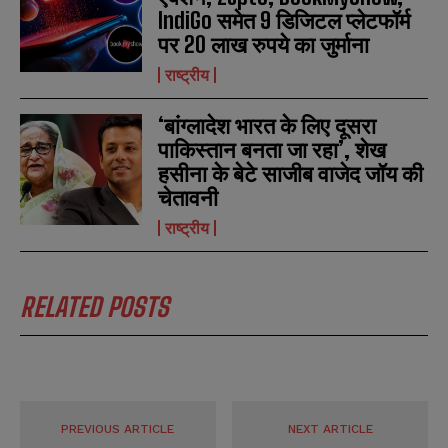
i
i
N
N
IndiGo समेत 9 डिजिटल प्लेटफॉर्म
l
l
u
u
पर 20 लाख रुपये का जुर्माना
*
*
m
m
b
b
राष्ट्रीय
SUBMIT
SUBMIT
e
e
r
r
‘बांग्लादेश भारत के लिए दूसरा
s
s
पाकिस्तान बनता जा रहा’, शेख
हसीना के बेटे साजीब वाजेद जॉय की
चेतावनी
राष्ट्रीय
RELATED POSTS
PREVIOUS ARTICLE
NEXT ARTICLE