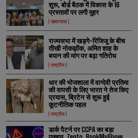
शुरू, बोर्ड बैठक में विकास के 16
प्रस्तावों पर लगी मुहर
खबरनामा
राज्यसभा में खड़गे-रिजिजू के बीच
तीखी नोकझोंक, अमित शाह के
बयान की मांग पर बढ़ा गतिरोध
राष्ट्रीय
धार की भोजशाला में वाग्देवी प्रतिमा
की वापसी के लिए भारत ने तेज किए
प्रयास, ब्रिटेन से शुरू हुई
कूटनीतिक पहल
N
N
a
a
राष्ट्रीय
m
m
e
e
E
E
*
*
डार्क पैटर्न पर CCPA का बड़ा
m
m
a
a
एक्शन, Zepto, BookMyShow,