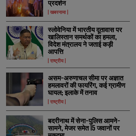
प्रदर्शन
a
a
m
m
खबरनामा
e
e
E
E
*
*
m
m
स्लोवेनिया में भारतीय दूतावास पर
a
a
i
i
खालिस्तान समर्थकों का हमला,
N
N
l
l
u
u
विदेश मंत्रालय ने जताई कड़ी
*
*
m
m
आपत्ति
b
b
SUBMIT
SUBMIT
e
e
राष्ट्रीय
r
r
s
s
असम-अरुणाचल सीमा पर अज्ञात
हमलावरों की फायरिंग, कई ग्रामीण
घायल; इलाके में तनाव
राष्ट्रीय
बदरीनाथ में सेना-पुलिस आमने-
सामने, मेजर समेत 15 जवानों पर
मुकदमा