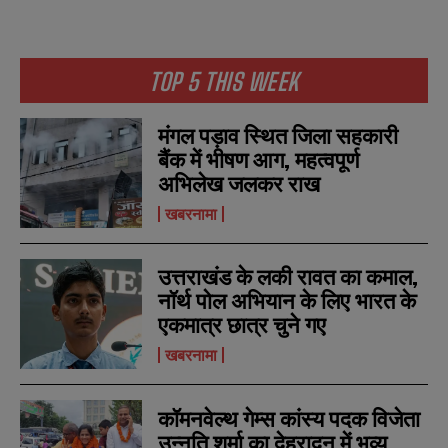
TOP 5 THIS WEEK
N
N
a
a
मंगल पड़ाव स्थित जिला सहकारी
m
m
e
e
बैंक में भीषण आग, महत्वपूर्ण
E
E
*
*
m
m
अभिलेख जलकर राख
a
a
खबरनामा
i
i
N
N
l
l
u
u
*
*
m
m
उत्तराखंड के लकी रावत का कमाल,
b
b
SUBMIT
SUBMIT
e
e
नॉर्थ पोल अभियान के लिए भारत के
r
r
एकमात्र छात्र चुने गए
s
s
खबरनामा
कॉमनवेल्थ गेम्स कांस्य पदक विजेता
उन्नति शर्मा का देहरादून में भव्य