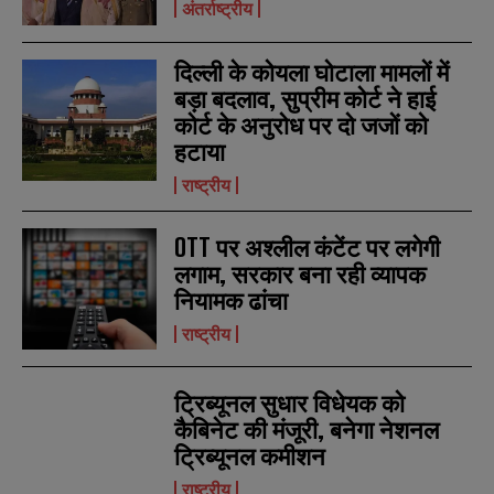
अंतर्राष्ट्रीय
दिल्ली के कोयला घोटाला मामलों में
बड़ा बदलाव, सुप्रीम कोर्ट ने हाई
कोर्ट के अनुरोध पर दो जजों को
हटाया
राष्ट्रीय
N
N
a
a
OTT पर अश्लील कंटेंट पर लगेगी
m
m
लगाम, सरकार बना रही व्यापक
e
e
E
E
*
*
नियामक ढांचा
m
m
a
a
राष्ट्रीय
i
i
N
N
l
l
u
u
*
*
m
m
ट्रिब्यूनल सुधार विधेयक को
b
b
SUBMIT
SUBMIT
e
e
कैबिनेट की मंजूरी, बनेगा नेशनल
r
r
ट्रिब्यूनल कमीशन
s
s
राष्ट्रीय