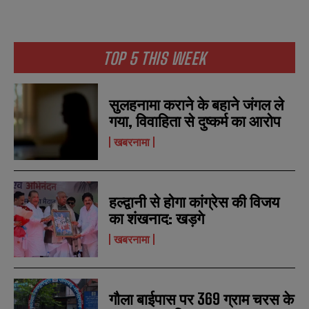
*
*
m
m
b
b
SUBMIT
SUBMIT
e
e
r
r
TOP 5 THIS WEEK
s
s
सुलहनामा कराने के बहाने जंगल ले
गया, विवाहिता से दुष्कर्म का आरोप
खबरनामा
हल्द्वानी से होगा कांग्रेस की विजय
का शंखनाद: खड़गे
खबरनामा
गौला बाईपास पर 369 ग्राम चरस के