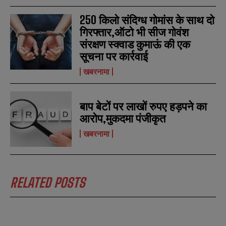
250 किलो संदिग्ध गोमांस के साथ दो
गिरफ्तार,ऑटो भी सीज गोवंश
संरक्षण स्क्वाड कुमाऊं की एक
N
N
सूचना पर कार्रवाई
a
a
m
m
खबरनामा
e
e
E
E
*
*
m
m
a
a
बाप बेटों पर लाखों रुपए हड़पने का
i
i
N
N
आरोप,मुकदमा पंजीकृत
l
l
u
u
*
*
m
m
खबरनामा
b
b
SUBMIT
SUBMIT
e
e
r
r
s
s
RELATED POSTS