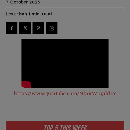
7 October 2025
read
Less than 1
min.
https://www.youtube.com/NlpxWngddLY
TOP 5 THIS WEEK