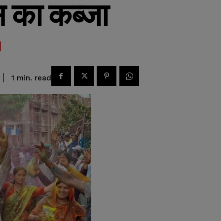
ेस का कब्जा
read
1
min.