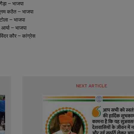
ा गैड़ा – भाजपा
 पूनम कठैत – भाजपा
बुटोला – भाजपा
भा आर्या – भाजपा
SUBMIT
SUBMIT
खविंदर कौर – कांग्रेस
NEXT ARTICLE