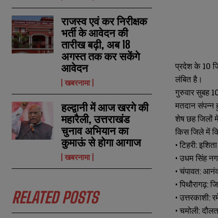
राजस्व एवं कर निरीक्षक
भर्ती के आवेदन की
तारीख बढ़ी, अब 18
अगस्त तक कर सकेंगे
प्रदेश के 10 ज
आवेदन
लंबित है।
खबरनामा
गुरुवार सुबह 1
मतदान संपन्न 
हल्द्वानी में आज खरगे की
महारैली, उत्तराखंड
शेष छह जिलों मे
चुनाव अभियान का
किस जिले में 
कुमाऊं से होगा आगाज
• टिहरी: इशि
खबरनामा
• उधम सिंह नग
• चंपावत: आनं
N
N
• पिथौरागढ़: ज
a
a
RELATED POSTS
• उत्तरकाशी: 
m
m
e
e
• चमोली: दौलत
E
E
*
*