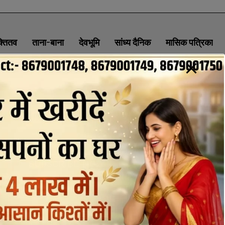
क्तितव
ताना-बाना
देवभूमि
सांध्य दैनिक
मासिक पत्रिका
ABOUT
CONTACT
PRIVACY POLICY
NEWSLETTER
CONTACT INFORMATION
uttaranchaldeep.news@gmail.com
SUBSCRIBE NOW