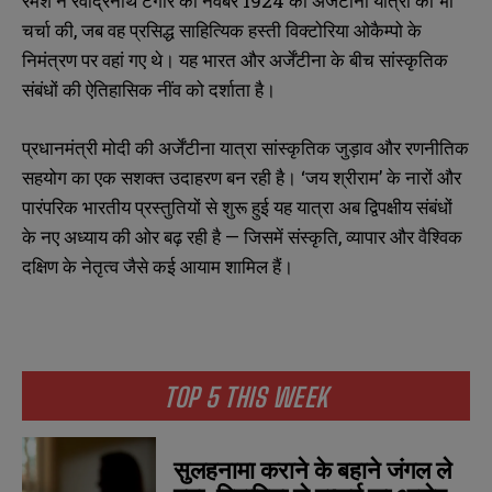
रमेश ने रवींद्रनाथ टैगोर की नवंबर 1924 की अर्जेंटीना यात्रा की भी
चर्चा की, जब वह प्रसिद्ध साहित्यिक हस्ती विक्टोरिया ओकैम्पो के
निमंत्रण पर वहां गए थे। यह भारत और अर्जेंटीना के बीच सांस्कृतिक
संबंधों की ऐतिहासिक नींव को दर्शाता है।
प्रधानमंत्री मोदी की अर्जेंटीना यात्रा सांस्कृतिक जुड़ाव और रणनीतिक
सहयोग का एक सशक्त उदाहरण बन रही है। ‘जय श्रीराम’ के नारों और
पारंपरिक भारतीय प्रस्तुतियों से शुरू हुई यह यात्रा अब द्विपक्षीय संबंधों
के नए अध्याय की ओर बढ़ रही है — जिसमें संस्कृति, व्यापार और वैश्विक
दक्षिण के नेतृत्व जैसे कई आयाम शामिल हैं।
N
N
a
a
m
m
e
e
E
E
*
*
m
m
a
a
TOP 5 THIS WEEK
i
i
N
N
l
l
u
u
*
*
m
m
सुलहनामा कराने के बहाने जंगल ले
b
b
SUBMIT
SUBMIT
e
e