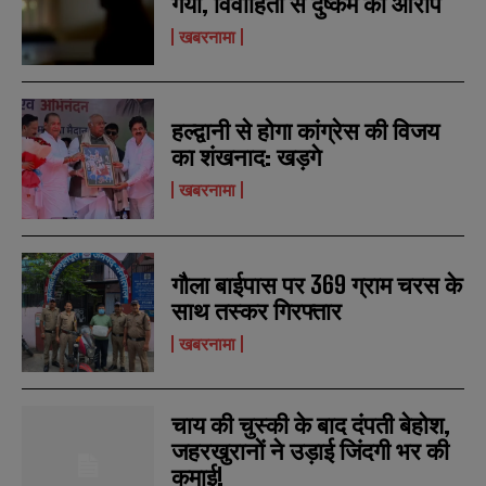
गया, विवाहिता से दुष्कर्म का आरोप
r
r
s
s
खबरनामा
हल्द्वानी से होगा कांग्रेस की विजय
का शंखनाद: खड़गे
खबरनामा
गौला बाईपास पर 369 ग्राम चरस के
साथ तस्कर गिरफ्तार
खबरनामा
चाय की चुस्की के बाद दंपती बेहोश,
जहरखुरानों ने उड़ाई जिंदगी भर की
कमाई!