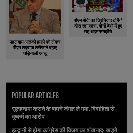
पीएम मोदी का त्रिनिदाद टोबैगो
दौरा रहा खास, दोनों देशों में हुए
छह अहम समझौते
पहलगाम आतंकी हमले को लेकर
पीएम शहबाज शरीफ ने बहाए
घड़ियाली आंसू
POPULAR ARTICLES
सुलहनामा कराने के बहाने जंगल ले गया, विवाहिता से
दुष्कर्म का आरोप
हल्द्वानी से होगा कांग्रेस की विजय का शंखनाद: खड़गे