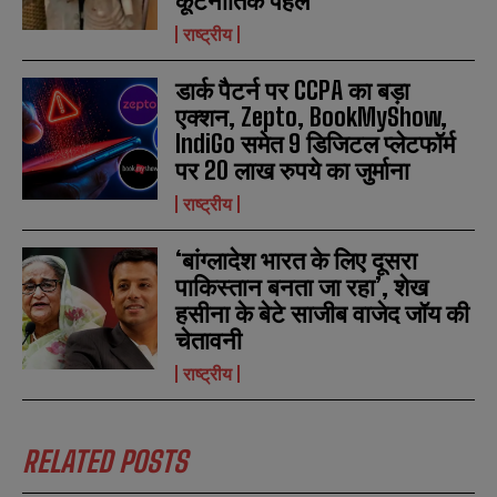
कूटनीतिक पहल
राष्ट्रीय
डार्क पैटर्न पर CCPA का बड़ा
एक्शन, Zepto, BookMyShow,
IndiGo समेत 9 डिजिटल प्लेटफॉर्म
पर 20 लाख रुपये का जुर्माना
राष्ट्रीय
‘बांग्लादेश भारत के लिए दूसरा
पाकिस्तान बनता जा रहा’, शेख
हसीना के बेटे साजीब वाजेद जॉय की
चेतावनी
राष्ट्रीय
RELATED POSTS