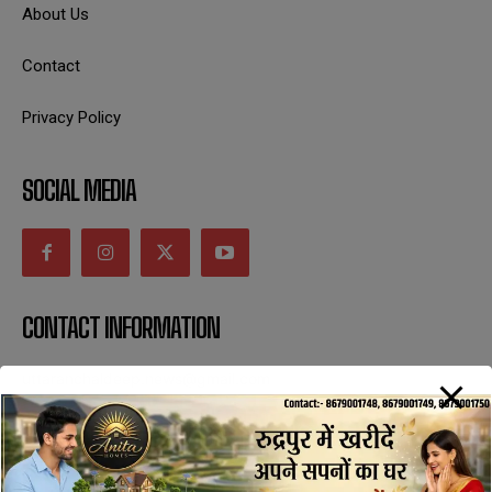
About Us
Contact
Privacy Policy
SOCIAL MEDIA
CONTACT INFORMATION
uttaranchaldeep.news@gmail.com
SUBSCRIBE NOW