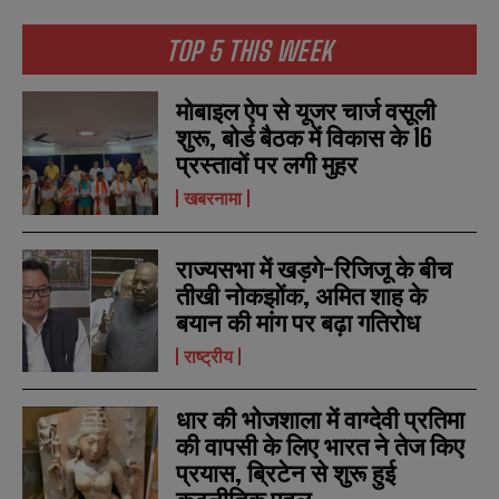
TOP 5 THIS WEEK
मोबाइल ऐप से यूजर चार्ज वसूली
शुरू, बोर्ड बैठक में विकास के 16
N
N
प्रस्तावों पर लगी मुहर
a
a
m
m
खबरनामा
e
e
E
E
*
*
m
m
a
a
राज्यसभा में खड़गे-रिजिजू के बीच
i
i
N
N
तीखी नोकझोंक, अमित शाह के
l
l
u
u
बयान की मांग पर बढ़ा गतिरोध
*
*
m
m
b
b
राष्ट्रीय
SUBMIT
SUBMIT
e
e
r
r
s
s
धार की भोजशाला में वाग्देवी प्रतिमा
की वापसी के लिए भारत ने तेज किए
प्रयास, ब्रिटेन से शुरू हुई