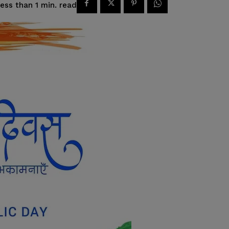
read
ess than 1
min.