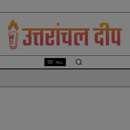
modal-check
ALL