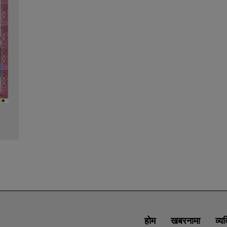
होम
खबरनामा
व्य