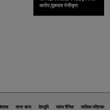
आरोप,मुकदमा पंजीकृत
क्तितव
ताना-बाना
देवभूमि
सांध्य दैनिक
मासिक पत्रिका