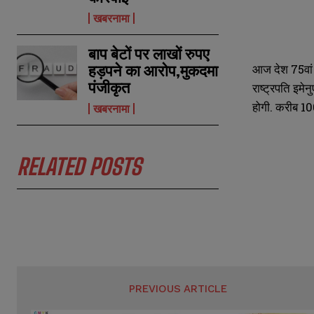
खबरनामा
बाप बेटों पर लाखों रुपए
हड़पने का आरोप,मुकदमा
आज देश 75वां ग
N
N
a
a
पंजीकृत
राष्ट्रपति इमे
m
m
होगी. करीब 100
e
e
खबरनामा
E
E
*
*
m
m
a
a
i
i
N
N
RELATED POSTS
l
l
u
u
*
*
m
m
b
b
e
e
r
r
s
s
PREVIOUS ARTICLE