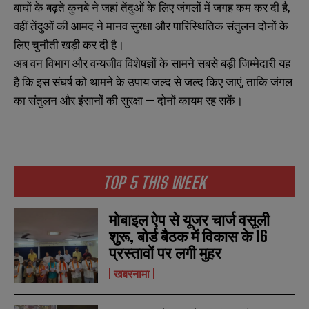
बाघों के बढ़ते कुनबे ने जहां तेंदुओं के लिए जंगलों में जगह कम कर दी है,
m
m
वहीं तेंदुओं की आमद ने मानव सुरक्षा और पारिस्थितिक संतुलन दोनों के
e
e
E
E
*
*
m
m
लिए चुनौती खड़ी कर दी है।
a
a
अब वन विभाग और वन्यजीव विशेषज्ञों के सामने सबसे बड़ी जिम्मेदारी यह
i
i
N
N
l
l
है कि इस संघर्ष को थामने के उपाय जल्द से जल्द किए जाएं, ताकि जंगल
u
u
*
*
m
m
का संतुलन और इंसानों की सुरक्षा — दोनों कायम रह सकें।
b
b
SUBMIT
SUBMIT
e
e
r
r
s
s
TOP 5 THIS WEEK
मोबाइल ऐप से यूजर चार्ज वसूली
शुरू, बोर्ड बैठक में विकास के 16
प्रस्तावों पर लगी मुहर
खबरनामा