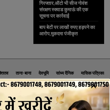
गिरफ्तार,ऑटो भी सीज गोवंश
संरक्षण स्क्वाड कुमाऊं की एक
सूचना पर कार्रवाई
बाप बेटों पर लाखों रुपए हड़पने का
आरोप,मुकदमा पंजीकृत
क्तितव
ताना-बाना
देवभूमि
सांध्य दैनिक
मासिक पत्रिका
ABOUT
CONTACT
PRIVACY POLICY
NEWSLETTER
CONTACT INFORMATION