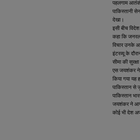
पहलगाम आतंकी ह
N
N
पाकिस्तानी सेन
a
a
देखा।
m
m
e
e
इसी बीच विदेश
E
E
*
*
m
m
कहा कि जनरल म
a
a
विचार उनके आच
i
i
N
N
l
l
इंटरव्यू के दौर
u
u
*
*
m
m
सीमा की सुरक्ष
b
b
एस जयशंकर ने 
e
e
r
r
किया गया यह ह
s
s
पाकिस्तान से ज
पाकिस्तान भार
जयशंकर ने आगे
कोई भी देश अप