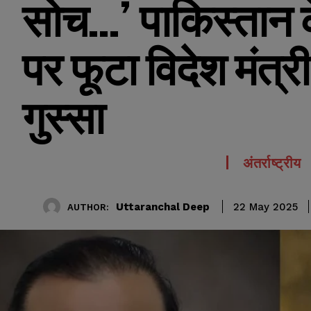
सोच…’ पाकिस्तान क
पर फूटा विदेश मंत
गुस्सा
अंतर्राष्ट्रीय
Uttaranchal Deep
22 May 2025
AUTHOR: