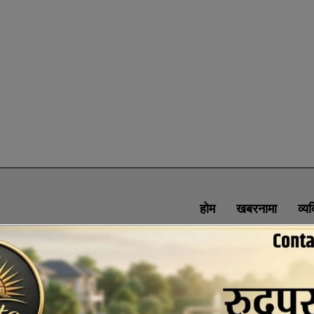
होम
खबरनामा
व्य