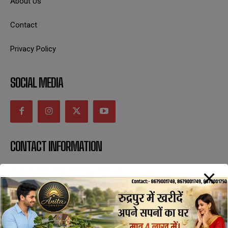
About Us
Contact
Privacy Policy
SOCIAL MEDIA
CONTACT INFORMATION
uttaranchaldeep.news@gmail.com
SUBSCRIBE NOW