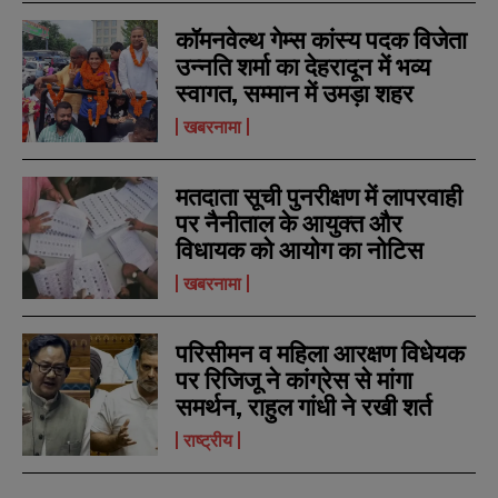
a
a
i
i
N
N
कॉमनवेल्थ गेम्स कांस्य पदक विजेता
l
l
u
u
उन्नति शर्मा का देहरादून में भव्य
*
*
m
m
स्वागत, सम्मान में उमड़ा शहर
b
b
SUBMIT
SUBMIT
e
e
खबरनामा
r
r
s
s
मतदाता सूची पुनरीक्षण में लापरवाही
पर नैनीताल के आयुक्त और
विधायक को आयोग का नोटिस
खबरनामा
परिसीमन व महिला आरक्षण विधेयक
पर रिजिजू ने कांग्रेस से मांगा
समर्थन, राहुल गांधी ने रखी शर्त
राष्ट्रीय