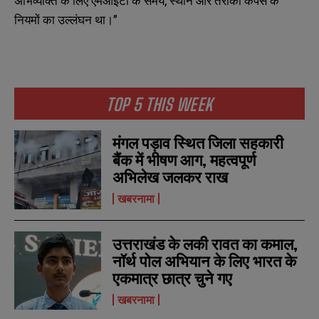
अभिव्यक्ति के लिए एमआईटी के समय, स्थान और तरीका कैंपस के
नियमों का उल्लंघन था।”
TOP 5 THIS WEEK
मंगल पड़ाव स्थित जिला सहकारी
बैंक में भीषण आग, महत्वपूर्ण
अभिलेख जलकर राख
खबरनामा
उत्तराखंड के लकी रावत का कमाल,
N
N
नॉर्थ पोल अभियान के लिए भारत के
a
a
एकमात्र छात्र चुने गए
m
m
e
e
E
E
खबरनामा
*
*
m
m