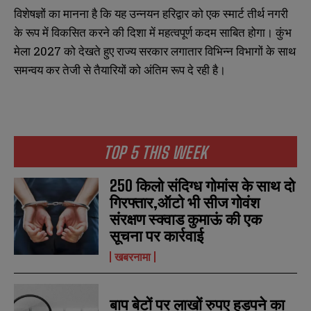
विशेषज्ञों का मानना है कि यह उन्नयन हरिद्वार को एक स्मार्ट तीर्थ नगरी
के रूप में विकसित करने की दिशा में महत्वपूर्ण कदम साबित होगा। कुंभ
मेला 2027 को देखते हुए राज्य सरकार लगातार विभिन्न विभागों के साथ
समन्वय कर तेजी से तैयारियों को अंतिम रूप दे रही है।
N
N
a
a
TOP 5 THIS WEEK
m
m
e
e
E
E
*
*
m
m
250 किलो संदिग्ध गोमांस के साथ दो
a
a
गिरफ्तार,ऑटो भी सीज गोवंश
i
i
N
N
संरक्षण स्क्वाड कुमाऊं की एक
l
l
u
u
*
*
सूचना पर कार्रवाई
m
m
b
b
खबरनामा
SUBMIT
SUBMIT
e
e
r
r
s
s
बाप बेटों पर लाखों रुपए हड़पने का