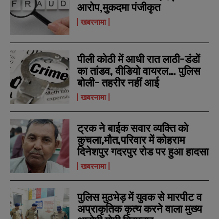
आरोप,मुकदमा पंजीकृत
खबरनामा
पीली कोठी में आधी रात लाठी-डंडों
का तांडव, वीडियो वायरल… पुलिस
बोली- तहरीर नहीं आई
खबरनामा
ट्रक ने बाईक सवार व्यक्ति को
कुचला,मौत,परिवार में कोहराम
दिनेशपुर गदरपुर रोड पर हुआ हादसा
खबरनामा
पुलिस मुठभेड़ में युवक से मारपीट व
अप्राकृतिक कृत्य करने वाला मुख्य