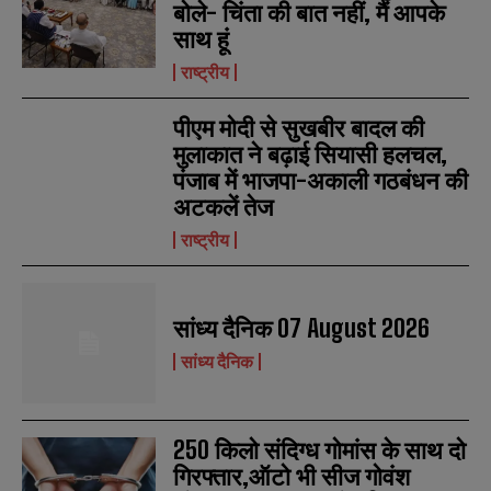
बोले- चिंता की बात नहीं, मैं आपके
साथ हूं
राष्ट्रीय
N
N
a
a
पीएम मोदी से सुखबीर बादल की
m
m
मुलाकात ने बढ़ाई सियासी हलचल,
e
e
E
E
पंजाब में भाजपा-अकाली गठबंधन की
*
*
m
m
अटकलें तेज
a
a
i
i
N
N
राष्ट्रीय
l
l
u
u
*
*
m
m
b
b
SUBMIT
SUBMIT
e
e
सांध्य दैनिक 07 August 2026
r
r
s
s
सांध्य दैनिक
250 किलो संदिग्ध गोमांस के साथ दो
गिरफ्तार,ऑटो भी सीज गोवंश