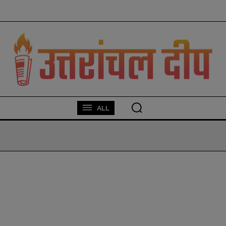
modal-check
ALL