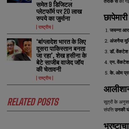
तरीके से
की गई
समेत 9 डिजिटल
प्लेटफॉर्म पर 20 लाख
छापेमारी
रुपये का जुर्माना
राष्ट्रीय
जयन्ना आर
अंजनैया मूर्
‘बांग्लादेश भारत के लिए
दूसरा पाकिस्तान बनता
डॉ. वेंकटेश
जा रहा’, शेख हसीना के
बेटे साजीब वाजेद जॉय
एन. वेंकटेश
की चेतावनी
के. ओम प्
राष्ट्रीय
आलीशान 
N
N
a
a
RELATED POSTS
सूत्रों के अनु
m
m
e
e
E
E
संपत्ति
उनकी घ
*
*
m
m
a
a
भ्रष्टा
i
i
N
N