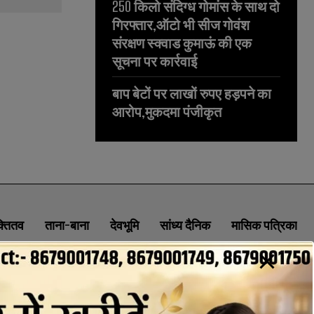
250 किलो संदिग्ध गोमांस के साथ दो
गिरफ्तार,ऑटो भी सीज गोवंश
संरक्षण स्क्वाड कुमाऊं की एक
सूचना पर कार्रवाई
बाप बेटों पर लाखों रुपए हड़पने का
आरोप,मुकदमा पंजीकृत
क्तितव
ताना-बाना
देवभूमि
सांध्य दैनिक
मासिक पत्रिका
ABOUT
CONTACT
PRIVACY POLICY
NEWSLETTER