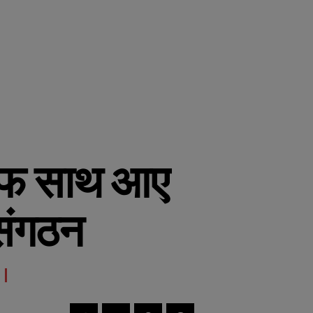
ाफ साथ आए
संगठन