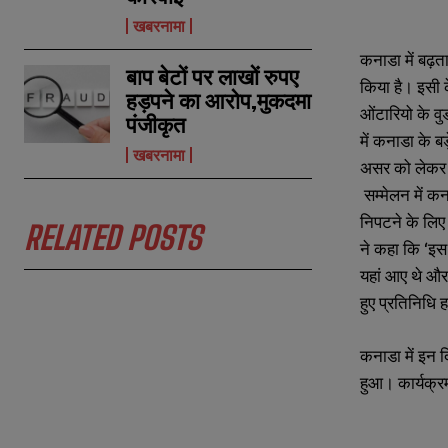
खबरनामा
N
N
कनाडा में बढ़
a
a
बाप बेटों पर लाखों रुपए
m
m
किया है। इसी 
हड़पने का आरोप,मुकदमा
e
e
E
E
ओंटारियो के 
*
*
m
m
पंजीकृत
a
a
में कनाडा के ब
खबरनामा
i
i
N
N
असर को लेकर चर
l
l
u
u
*
*
सम्मेलन में कन
m
m
b
b
निपटने के लिए
RELATED POSTS
e
e
ने कहा कि ‘इस र
r
r
s
s
यहां आए थे और 
हुए प्रतिनिधि 
कनाडा में इन 
हुआ। कार्यक्र