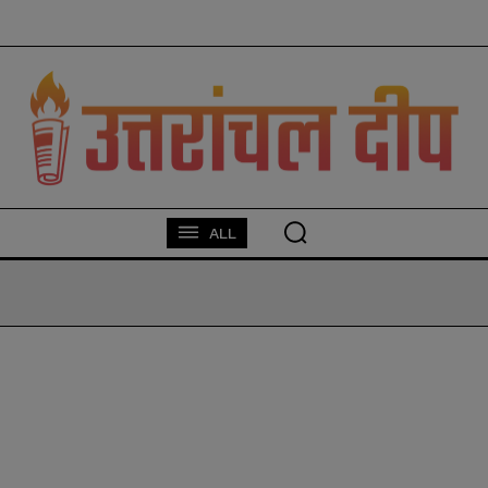
modal-check
ALL