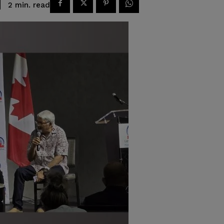
read
2
min.