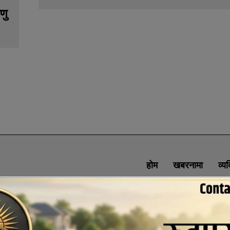
णु
होम
खबरनामा
व्य