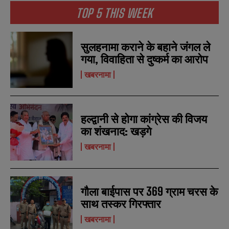
TOP 5 THIS WEEK
सुलहनामा कराने के बहाने जंगल ले
गया, विवाहिता से दुष्कर्म का आरोप
खबरनामा
हल्द्वानी से होगा कांग्रेस की विजय
का शंखनाद: खड़गे
N
N
खबरनामा
a
a
m
m
e
e
E
E
*
*
m
m
गौला बाईपास पर 369 ग्राम चरस के
a
a
साथ तस्कर गिरफ्तार
i
i
N
N
l
l
u
u
खबरनामा
*
*
m
m