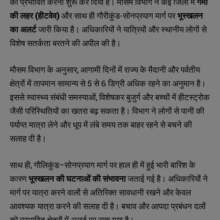
को
प्रभावित
करना
शुरू
कर
दिया
है।
मौसम
विभाग
ने
कई
जिलों
में
गर्मी
(
)
गौरीकुंड-
की
लहर
हीटवेव
और
साथ
ही
सोनप्रयाग
मार्ग
पर
भूस्खलन
का
अलर्ट
जारी
किया
है।
अधिकारियों
ने
यात्रियों
और
स्थानीय
लोगों
से
विशेष
सतर्कता
बरतने
की
अपील
की
है।
,
मौसम
विभाग
के
अनुसार
आगामी
दिनों
में
राज्य
के
मैदानी
और
पर्वतीय
5
6
क्षेत्रों
में
तापमान
सामान्य
से
से
डिग्री
अधिक
रहने
का
अनुमान
है।
,
इससे
स्वास्थ्य
संबंधी
समस्याओं
विशेषकर
बुजुर्ग
और
बच्चों
में
हीटस्ट्रोक
जैसी
परिस्थितियों
का
खतरा
बढ़
सकता
है।
विभाग
ने
लोगों
से
पानी
की
पर्याप्त
मात्रा
लेने
और
धूप
में
लंबे
समय
तक
बाहर
रहने
से
बचने
की
सलाह
दी
है।
,
–
साथ
ही
गौलिकुंड
सोनप्रयाग
मार्ग
पर
हाल
ही
में
हुई
भारी
बारिश
के
कारण
भूस्खलन
की
घटनाओं
की
संभावना
जताई
गई
है।
अधिकारियों
ने
मार्ग
पर
यात्रा
करने
वालों
से
अतिरिक्त
सावधानी
रखने
और
केवल
आवश्यक
यात्रा
करने
की
सलाह
दी
है।
बचाव
और
आपदा
प्रबंधन
दलों