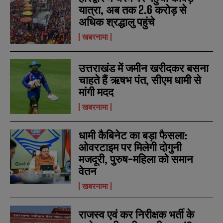
यात्रा, अब तक 2.6 करोड़ से
अधिक श्रद्धालु पहुंचे
N
N
a
a
खबरनामा
m
m
e
e
E
E
*
*
m
m
उत्तराखंड में जमीन खरीदकर बसना
a
a
i
i
चाहते हैं ऋषभ पंत, सीएम धामी से
N
N
l
l
u
u
मांगी मदद
*
*
m
m
खबरनामा
b
b
SUBMIT
SUBMIT
e
e
r
r
धामी कैबिनेट का बड़ा फैसला:
s
s
ओवरटाइम पर मिलेगी दोगुनी
मजदूरी, पुरुष-महिला को समान
वेतन
खबरनामा
राजस्व एवं कर निरीक्षक भर्ती के