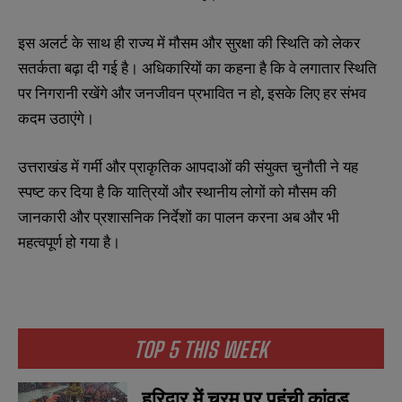
इस
अलर्ट
के
साथ
ही
राज्य
में
मौसम
और
सुरक्षा
की
स्थिति
को
लेकर
सतर्कता
बढ़ा
दी
गई
है।
अधिकारियों
का
कहना
है
कि
वे
लगातार
स्थिति
,
पर
निगरानी
रखेंगे
और
जनजीवन
प्रभावित
न
हो
इसके
लिए
हर
संभव
कदम
उठाएंगे।
उत्तराखंड
में
गर्मी
और
प्राकृतिक
आपदाओं
की
संयुक्त
चुनौती
ने
यह
स्पष्ट
कर
दिया
है
कि
यात्रियों
और
स्थानीय
लोगों
को
मौसम
की
जानकारी
और
प्रशासनिक
निर्देशों
का
पालन
करना
अब
और
भी
महत्वपूर्ण
हो
गया
है।
TOP 5 THIS WEEK
हरिद्वार में चरम पर पहुंची कांवड़