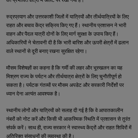
को
प्रभावित
क्षेत्रों
में
अलर्ट
पर
रखा
गया
है।
रुद्रप्रयाग
और
उत्तरकाशी
जिलों
में
यात्रियों
और
तीर्थयात्रियों
के
लिए
राहत
और
बचाव
केंद्र
सक्रिय
किए
गए
हैं।
स्थानीय
प्रशासन
ने
भारी
वाहन
और
पैदल
यात्री
दोनों
के
लिए
मार्ग
सुरक्षा
के
उपाय
किए
हैं।
अधिकारियों
ने
चेतावनी
दी
है
कि
भारी
बारिश
और
ऊपरी
क्षेत्रों
में
ढलान
वाले
स्थानों
से
दूरी
बनाए
रखना
सुरक्षित
रहेगा।
मौसम
विशेषज्ञों
का
कहना
है
कि
गर्मी
की
लहर
और
भूस्खलन
का
यह
मिश्रण
राज्य
के
पर्यटन
और
तीर्थयात्रा
क्षेत्रों
के
लिए
चुनौतीपूर्ण
हो
सकता
है।
पर्यटक
गंतव्यों
पर
मौसम
अपडेट
और
सरकारी
निर्देशों
पर
ध्यान
देना
अत्यंत
आवश्यक
है।
स्थानीय
लोगों
और
यात्रियों
को
सलाह
दी
गई
है
कि
वे
आपातकालीन
नंबरों
को
नोट
करें
और
किसी
भी
आकस्मिक
स्थिति
में
प्रशासन
से
तुरंत
,
संपर्क
करें।
साथ
ही
राज्य
सरकार
ने
स्वास्थ्य
केंद्रों
और
राहत
शिविरों
में
अतिरिक्त
संसाधनों
की
व्यवस्था
की
है।