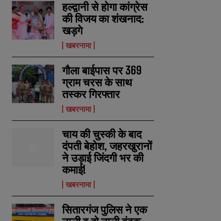
हल्द्वानी से होगा कांग्रेस
की विजय का शंखनाद:
खड़गे
खबरनामा
गौला बाईपास पर 369
ग्राम चरस के साथ
तस्कर गिरफ्तार
खबरनामा
चाय की चुस्की के बाद
दंपती बेहोश, जहरखुरानों
ने उड़ाई जिंदगी भर की
कमाई!
खबरनामा
सितारगंज पुलिस ने एक