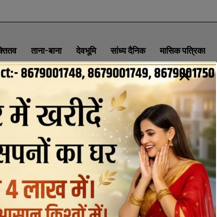
क्तितव
ताना-बाना
देवभूमि
सांध्य दैनिक
मासिक पत्रिका
ABOUT
CONTACT
PRIVACY POLICY
NEWSLETTER
CONTACT INFORMATION
uttaranchaldeep.news@gmail.com
SUBSCRIBE NOW