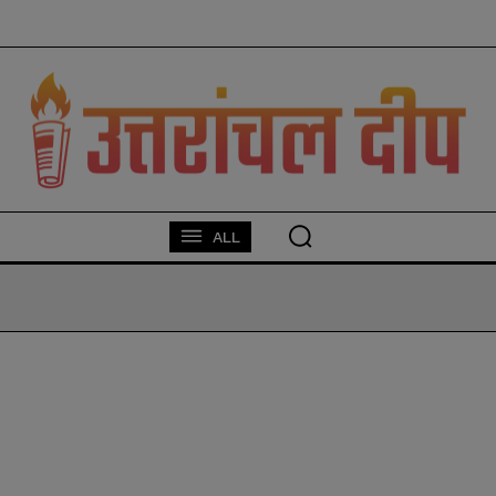
modal-check
ALL