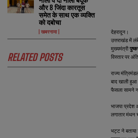
नाली व दो नाली बंदूक
और 8 जिंदा कारतूस
समेत के साथ एक व्यक्ति
को दबोचा
देहरादून।
खबरनामा
उत्तराखंड में
मुख्यमंत्री
पुष्
N
N
a
a
RELATED POSTS
विस्तार पर अंत
m
m
e
e
E
E
*
*
राज्य मंत्रिमं
m
m
a
a
बाद खाली हुआ 
i
i
N
N
फैसला सामने न
l
l
u
u
*
*
m
m
b
b
भाजपा प्रदेश अ
e
e
r
r
लगातार मंथन च
s
s
भट्ट ने बताया