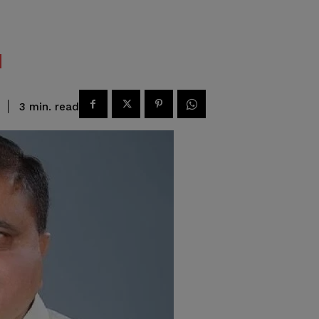
read
3
min.