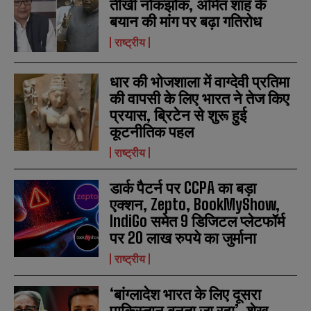
तीखी नोकझोंक, अमित शाह के
बयान की मांग पर बढ़ा गतिरोध
राष्ट्रीय
धार की भोजशाला में वाग्देवी प्रतिमा
की वापसी के लिए भारत ने तेज किए
प्रयास, ब्रिटेन से शुरू हुई
कूटनीतिक पहल
राष्ट्रीय
N
N
a
a
m
m
डार्क पैटर्न पर CCPA का बड़ा
e
e
E
E
एक्शन, Zepto, BookMyShow,
*
*
m
m
IndiGo समेत 9 डिजिटल प्लेटफॉर्म
a
a
i
i
पर 20 लाख रुपये का जुर्माना
N
N
l
l
u
u
राष्ट्रीय
*
*
m
m
b
b
SUBMIT
SUBMIT
e
e
‘बांग्लादेश भारत के लिए दूसरा
r
r
पाकिस्तान बनता जा रहा’, शेख