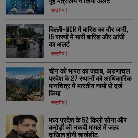
गृह मंत्रालय ने किया अलर्ट
e
e
E
E
*
*
राष्ट्रीय
m
m
a
a
i
i
N
N
l
l
दिल्ली-NCR में बारिश का दौर जारी,
u
u
*
*
m
m
15 राज्यों में भारी बारिश और आंधी
b
b
का अलर्ट
SUBMIT
SUBMIT
e
e
r
r
राष्ट्रीय
s
s
चीन को भारत का जवाब, अरुणाचल
प्रदेश के 27 स्थानों को आधिकारिक
मानचित्र में भारतीय नामों से दर्ज
किया
राष्ट्रीय
मध्य प्रदेश के 52 किलो सोना और
करोड़ों की नकदी मामले में जल्द
दाखिल होगी चार्जशीट