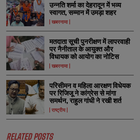
उन्नति शर्मा का देहरादून में भव्य
स्वागत, सम्मान में उमड़ा शहर
N
N
खबरनामा
a
a
m
m
e
e
E
E
मतदाता सूची पुनरीक्षण में लापरवाही
*
*
m
m
पर नैनीताल के आयुक्त और
a
a
विधायक को आयोग का नोटिस
i
i
N
N
l
l
u
u
खबरनामा
*
*
m
m
b
b
SUBMIT
SUBMIT
e
e
परिसीमन व महिला आरक्षण विधेयक
r
r
पर रिजिजू ने कांग्रेस से मांगा
s
s
समर्थन, राहुल गांधी ने रखी शर्त
राष्ट्रीय
RELATED POSTS