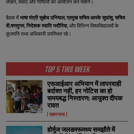
लेखन, संवाद और गोष्ठियों का आयोजन कर सकेंगे।
बैठक में
भाषा मंत्री सुबोध उनियाल
,
प्रमुख सचिव आरके सुधांशु
,
सचिव
वी.षणमुगम
,
निदेशक स्वाति भदौरिया
, और विभिन्न विश्वविद्यालयों के
कुलपति तथा अधिकारी उपस्थित रहे।
TOP 5 THIS WEEK
N
N
a
a
m
m
एसआईआर अभियान में लापरवाही
e
e
E
E
बर्दाश्त नहीं, हर नोटिस का हो
*
*
m
m
समयबद्ध निस्तारण: आयुक्त दीपक
a
a
रावत
i
i
N
N
l
l
u
u
खबरनामा
*
*
m
m
b
b
होर्मुज जलडमरूमध्य समझौते में
SUBMIT
SUBMIT
e
e