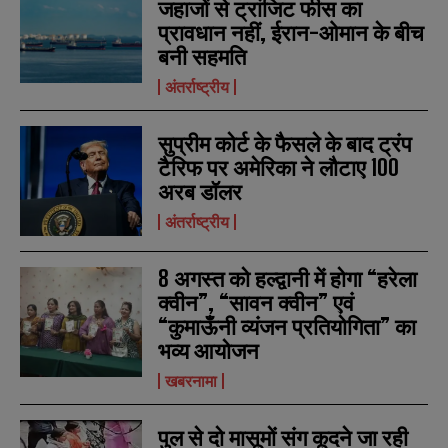
r
r
जहाजों से ट्रांजिट फीस का
s
s
प्रावधान नहीं, ईरान-ओमान के बीच
बनी सहमति
अंतर्राष्ट्रीय
सुप्रीम कोर्ट के फैसले के बाद ट्रंप
टैरिफ पर अमेरिका ने लौटाए 100
अरब डॉलर
अंतर्राष्ट्रीय
8 अगस्त को हल्द्वानी में होगा “हरेला
क्वीन”, “सावन क्वीन” एवं
“कुमाऊँनी व्यंजन प्रतियोगिता” का
भव्य आयोजन
खबरनामा
पुल से दो मासूमों संग कूदने जा रही