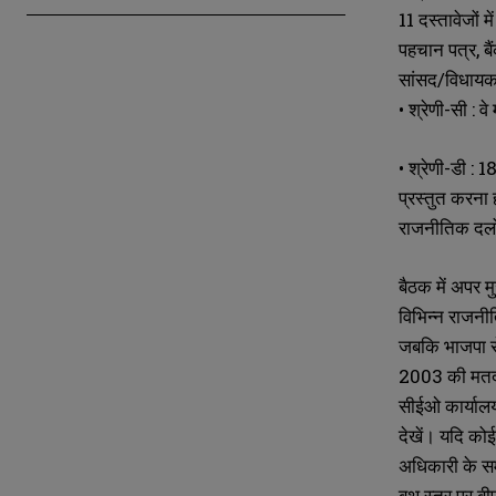
11 दस्तावेजों म
पहचान पत्र, बैं
सांसद/विधायक
• श्रेणी-सी :
• श्रेणी-डी : 
N
N
प्रस्तुत करना
a
a
राजनीतिक दलों 
m
m
e
e
E
E
*
*
m
m
बैठक में अपर म
a
a
i
i
विभिन्न राजनीत
N
N
l
l
u
u
जबकि भाजपा से
*
*
m
m
2003 की मतदा
b
b
e
e
सीईओ कार्यालय
r
r
देखें। यदि कोई
s
s
अधिकारी के स
बूथ स्तर पर बीए