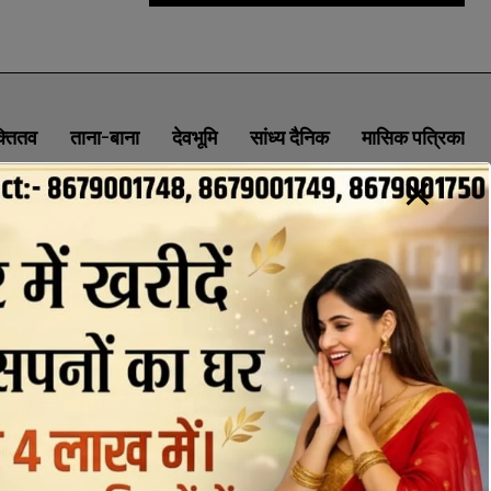
क्तितव
ताना-बाना
देवभूमि
सांध्य दैनिक
मासिक पत्रिका
ABOUT
CONTACT
PRIVACY POLICY
NEWSLETTER
CONTACT INFORMATION
uttaranchaldeep.news@gmail.com
SUBSCRIBE NOW