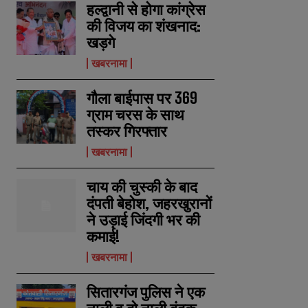
हल्द्वानी से होगा कांग्रेस
की विजय का शंखनाद:
खड़गे
खबरनामा
गौला बाईपास पर 369
ग्राम चरस के साथ
तस्कर गिरफ्तार
खबरनामा
चाय की चुस्की के बाद
दंपती बेहोश, जहरखुरानों
ने उड़ाई जिंदगी भर की
कमाई!
खबरनामा
सितारगंज पुलिस ने एक