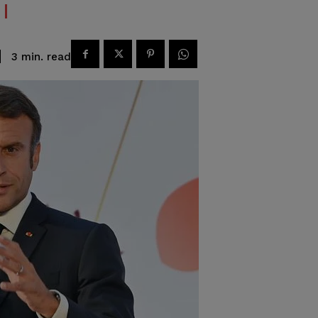
read
3
min.