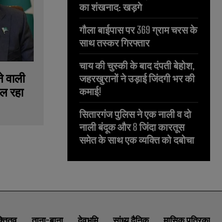
का शंखनाद: खड़गे
गौला बाईपास पर 369 ग्राम चरस के
साथ तस्कर गिरफ्तार
चाय की चुस्की के बाद दंपती बेहोश,
े वाली
जहरखुरानों ने उड़ाई जिंदगी भर की
िल रहा
कमाई!
सितारगंज पुलिस ने एक नाली व दो
नाली बंदूक और 8 जिंदा कारतूस
समेत के साथ एक व्यक्ति को दबोचा
क्तितव
ताना-बाना
देवभूमि
सांध्य दैनिक
मासिक पत्रिका