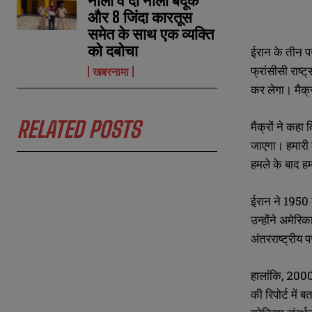
नाली व दो नाली बंदूक
और 8 जिंदा कारतूस
समेत के साथ एक व्यक्ति
को दबोचा
ईरान के तीन पर
फ्रांसीसी राष्
खबरनामा
N
N
a
a
कर लेगा। मैक्र
m
m
e
e
E
E
*
*
RELATED POSTS
मैक्रों ने कह
m
m
a
a
जाएगा। हमारी क
i
i
N
N
हमले के बाद हमन
l
l
u
u
*
*
m
m
b
b
ईरान ने 1950 
e
e
उन्होंने अमेरि
r
r
s
s
अंतरराष्ट्रीय
हालांकि, 2000
की रिपोर्ट मे