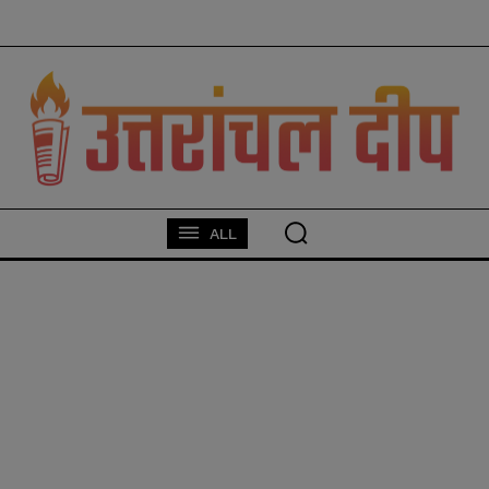
modal-check
ALL