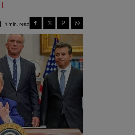
read
1
min.