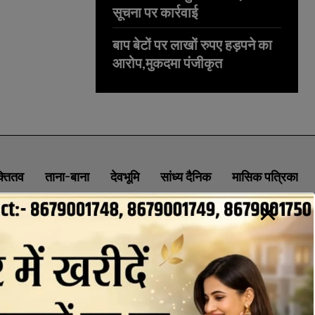
सूचना पर कार्रवाई
बाप बेटों पर लाखों रुपए हड़पने का
आरोप,मुकदमा पंजीकृत
क्तितव
ताना-बाना
देवभूमि
सांध्य दैनिक
मासिक पत्रिका
ABOUT
CONTACT
PRIVACY POLICY
NEWSLETTER
CONTACT INFORMATION
uttaranchaldeep.news@gmail.com