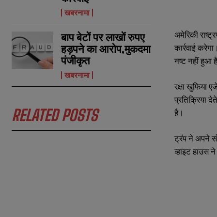
N
N
खबरनामा
a
a
m
m
e
e
E
E
अमेरिकी राष्ट्
बाप बेटों पर लाखों रुपए
*
*
m
m
हड़पने का आरोप,मुकदमा
कार्रवाई करेगा
a
a
पंजीकृत
i
i
नष्ट नहीं हुआ 
N
N
l
l
u
u
खबरनामा
*
*
m
m
रक्षा खुफिया 
b
b
e
e
प्रतिक्रिया द
r
r
RELATED POSTS
है।
s
s
ट्रंप ने अपने 
व्हाइट हाउस न