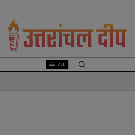
modal-check
ALL