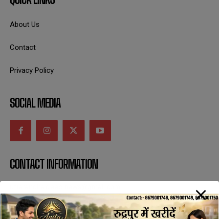
About Us
Contact
Privacy Policy
SOCIAL MEDIA
CONTACT INFORMATION
uttaranchaldeep.news@gmail.com
SUBSCRIBE NOW