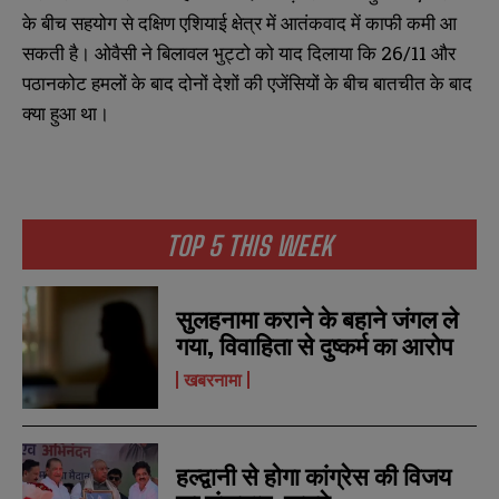
के बीच सहयोग से दक्षिण एशियाई क्षेत्र में आतंकवाद में काफी कमी आ
सकती है। ओवैसी ने बिलावल भुट्टो को याद दिलाया कि 26/11 और
पठानकोट हमलों के बाद दोनों देशों की एजेंसियों के बीच बातचीत के बाद
क्या हुआ था।
N
N
a
a
m
m
e
e
TOP 5 THIS WEEK
E
E
*
*
m
m
a
a
i
i
N
N
सुलहनामा कराने के बहाने जंगल ले
l
l
u
u
*
*
गया, विवाहिता से दुष्कर्म का आरोप
m
m
b
b
खबरनामा
SUBMIT
SUBMIT
e
e
r
r
s
s
हल्द्वानी से होगा कांग्रेस की विजय