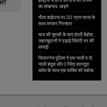
हल्द्वानी से होगा कांग्रेस की विजय
सर?
का शंखनाद: खड़गे
गौला बाईपास पर 369 ग्राम चरस के
साथ तस्कर गिरफ्तार
चाय की चुस्की के बाद दंपती बेहोश,
जहरखुरानों ने उड़ाई जिंदगी भर की
कमाई!
सितारगंज पुलिस ने एक नाली व दो
नाली बंदूक और 8 जिंदा कारतूस
समेत के साथ एक व्यक्ति को दबोचा