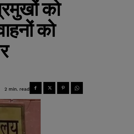
्रमुखों को
वाहनों को
वर
read
2
min.