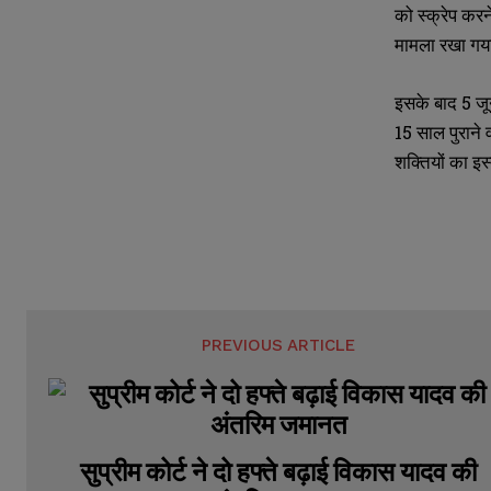
N
N
को स्क्रेप करन
l
l
u
u
*
*
मामला रखा गय
m
m
b
b
e
e
इसके बाद 5 जू
r
r
s
s
15 साल पुराने 
शक्तियों का इ
PREVIOUS ARTICLE
सुप्रीम कोर्ट ने दो हफ्ते बढ़ाई विकास यादव की