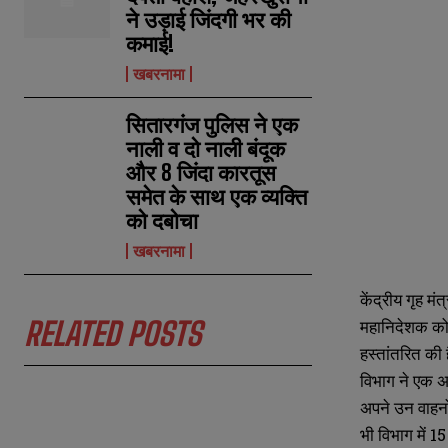
ने उड़ाई जिंदगी भर की
कमाई!
खबरनामा
सितारगंज पुलिस ने एक
नाली व दो नाली बंदूक
और 8 जिंदा कारतूस
समेत के साथ एक व्यक्ति
को दबोचा
खबरनामा
केंद्रीय गृह म
RELATED POSTS
महानिदेशक को 1
N
N
हस्तांतरित की 
a
a
m
m
विभाग ने एक अप
e
e
E
E
अपने उन वाहनों
*
*
m
m
a
a
भी विभाग में 1
i
i