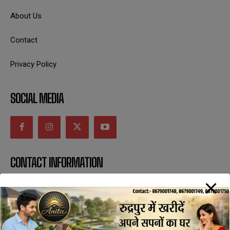
About Us
Contact
Privacy Policy
SOCIAL MEDIA
CONTACT INFORMATION
uttaranchaldeep.news@gmail.com
SUBSCRIBE NOW