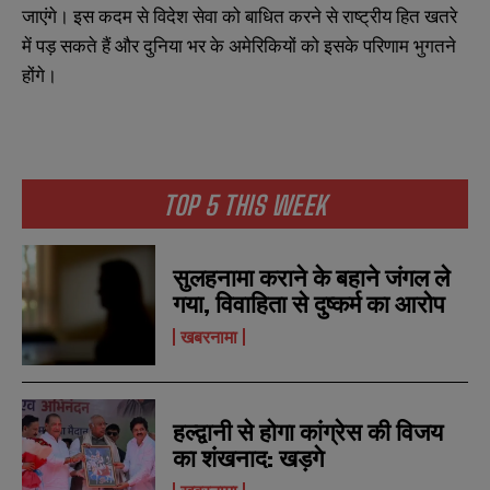
जाएंगे। इस कदम से विदेश सेवा को बाधित करने से राष्ट्रीय हित खतरे
में पड़ सकते हैं और दुनिया भर के अमेरिकियों को इसके परिणाम भुगतने
होंगे।
N
N
a
a
m
m
TOP 5 THIS WEEK
e
e
E
E
*
*
m
m
a
a
सुलहनामा कराने के बहाने जंगल ले
i
i
N
N
l
l
गया, विवाहिता से दुष्कर्म का आरोप
u
u
*
*
m
m
खबरनामा
b
b
SUBMIT
SUBMIT
e
e
r
r
s
s
हल्द्वानी से होगा कांग्रेस की विजय
का शंखनाद: खड़गे