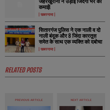
जहरखुरानों ने उड़ाई जिंदगी भर की
N
N
कमाई!
a
a
m
m
खबरनामा
e
e
E
E
*
*
m
m
a
a
सितारगंज पुलिस ने एक नाली व दो
i
i
N
N
नाली बंदूक और 8 जिंदा कारतूस
l
l
u
u
समेत के साथ एक व्यक्ति को दबोचा
*
*
m
m
b
b
खबरनामा
SUBMIT
SUBMIT
e
e
r
r
s
s
RELATED POSTS
PREVIOUS ARTICLE
NEXT ARTICLE