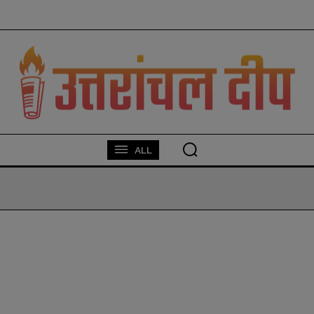
modal-check
ALL