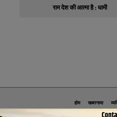
राम देश की आत्मा है : धामी
होम
खबरनामा
व्य