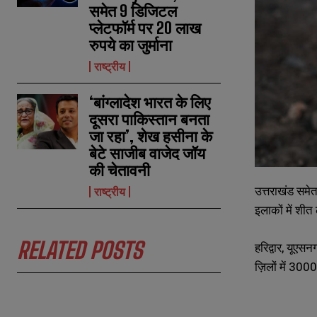
समेत 9 डिजिटल
प्लेटफॉर्म पर 20 लाख
रुपये का जुर्माना
N
N
राष्ट्रीय
a
a
m
m
e
e
E
E
‘बांग्लादेश भारत के लिए
*
*
m
m
दूसरा पाकिस्तान बनता
a
a
जा रहा’, शेख हसीना के
i
i
N
N
l
l
बेटे साजीब वाजेद जॉय
u
u
*
*
m
m
की चेतावनी
b
b
उत्तराखंड समेत
e
e
राष्ट्रीय
r
r
इलाकों में शीत
s
s
RELATED POSTS
हरिद्वार, यूएस
ज़िलों में 3000