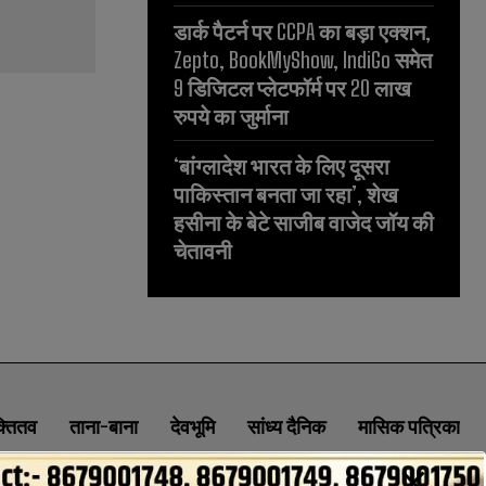
डार्क पैटर्न पर CCPA का बड़ा एक्शन,
Zepto, BookMyShow, IndiGo समेत
9 डिजिटल प्लेटफॉर्म पर 20 लाख
रुपये का जुर्माना
‘बांग्लादेश भारत के लिए दूसरा
पाकिस्तान बनता जा रहा’, शेख
हसीना के बेटे साजीब वाजेद जॉय की
चेतावनी
क्तितव
ताना-बाना
देवभूमि
सांध्य दैनिक
मासिक पत्रिका
ABOUT
CONTACT
PRIVACY POLICY
NEWSLETTER