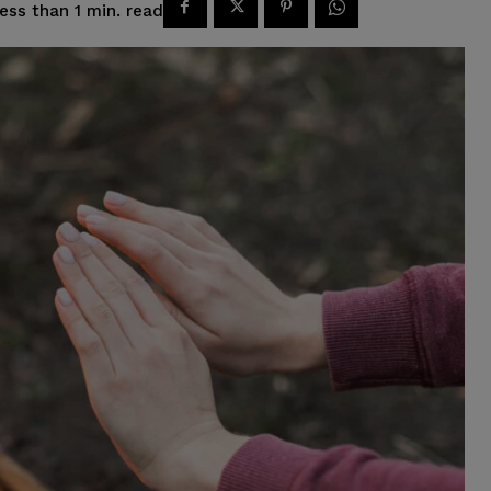
read
ess than 1
min.