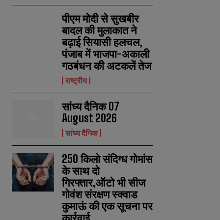
पीएम मोदी से सुखबीर
बादल की मुलाकात ने
बढ़ाई सियासी हलचल,
पंजाब में भाजपा-अकाली
गठबंधन की अटकलें तेज
राष्ट्रीय
सांध्य दैनिक 07
August 2026
सांध्य दैनिक
250 किलो संदिग्ध गोमांस
के साथ दो
गिरफ्तार,ऑटो भी सीज
गोवंश संरक्षण स्क्वाड
कुमाऊं की एक सूचना पर
N
N
कार्रवाई
a
a