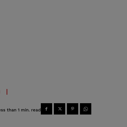
O
read
ss than 1
min.