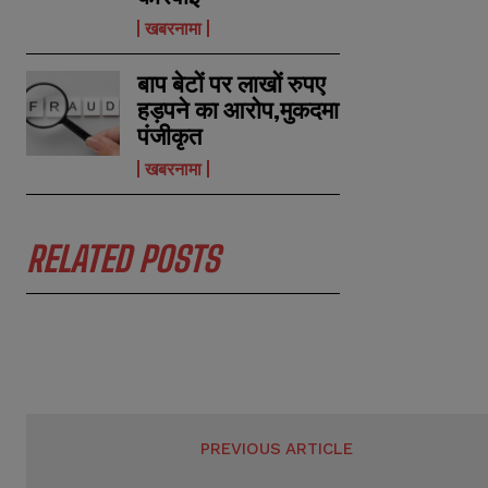
m
m
खबरनामा
e
e
E
E
*
*
m
m
a
a
बाप बेटों पर लाखों रुपए
i
i
N
N
हड़पने का आरोप,मुकदमा
l
l
u
u
पंजीकृत
*
*
m
m
b
b
खबरनामा
e
e
r
r
s
s
RELATED POSTS
PREVIOUS ARTICLE