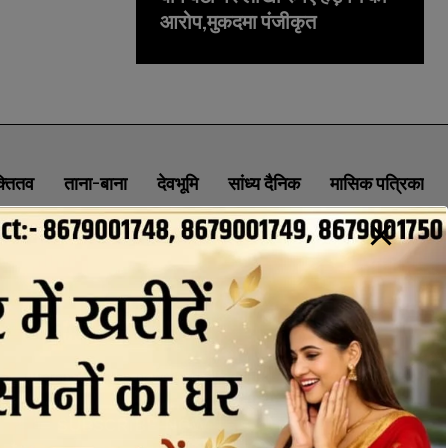
आरोप,मुकदमा पंजीकृत
क्तितव
ताना-बाना
देवभूमि
सांध्य दैनिक
मासिक पत्रिका
ABOUT
CONTACT
PRIVACY POLICY
NEWSLETTER
CONTACT INFORMATION
uttaranchaldeep.news@gmail.com
SUBSCRIBE NOW