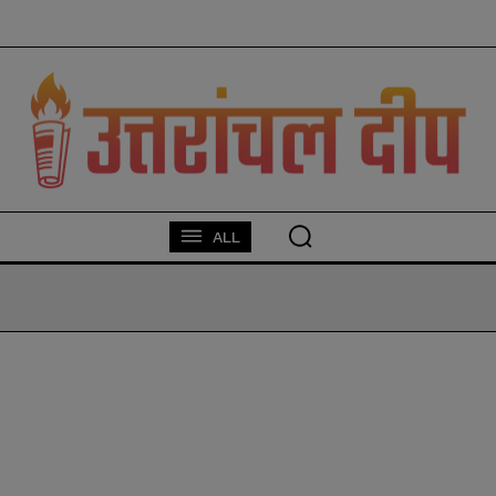
modal-check
ALL