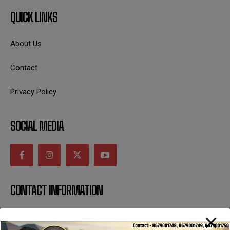
QUICK LINKS
About Us
Contact
Privacy Policy
SOCIAL MEDIA
CONTACT INFORMATION
uttaranchaldeep.news@gmail.com