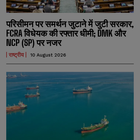
e
e
E
E
*
*
m
m
a
a
i
i
परिसीमन पर समर्थन जुटाने में जुटी सरकार,
N
N
l
l
u
u
FCRA विधेयक की रफ्तार धीमी; DMK और
*
*
m
m
b
b
NCP (SP) पर नजर
SUBMIT
SUBMIT
e
e
r
r
राष्ट्रीय
10 August 2026
s
s