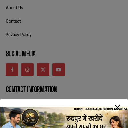
About Us
Contact
Privacy Policy
SOCIAL MEDIA
CONTACT INFORMATION
uttaranchaldeep.news@gmail.com
SUBSCRIBE NOW