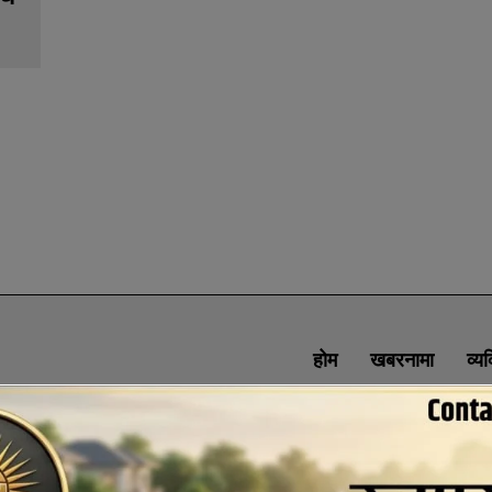
होम
खबरनामा
व्य