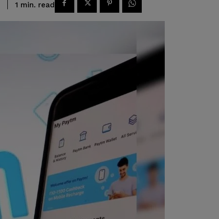
read
1
min.