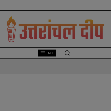
modal-check
ALL