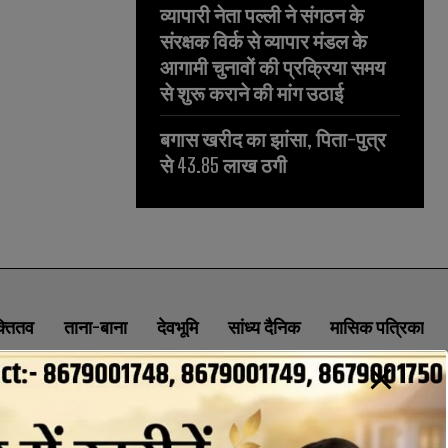
व्यापारी नेता पल्ली ने संगठन के
संरक्षक विर्क से व्यापार मंडल के
आगामी चुनावों की प्रक्रिया समय
से शुरू कराने की मांग उठाई
बगास खरीद का झांसा, पिता-पुत्र
से 43.85 लाख ठगी
क्तितव
ताना-बाना
देवभूमि
सांध्य दैनिक
मासिक पत्रिका
ABOUT
CONTACT
PRIVACY POLICY
NEWSLETTER