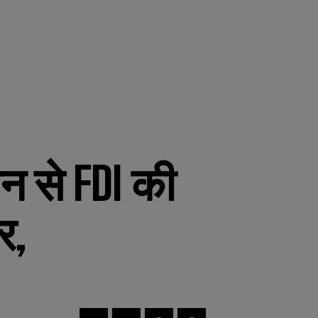
ीन से FDI की
र,