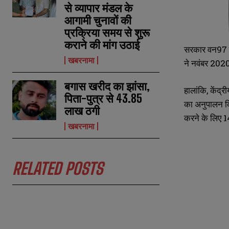
से व्यापार मंडल के
आगामी चुनावों की
N
N
प्रक्रिया समय से शुरू
a
a
m
m
कराने की मांग उठाई
सरकार वन97 कम्
e
e
E
E
खबरनामा
*
*
ने नवंबर 2020 
m
m
a
a
i
i
बगास खरीद का झांसा,
N
N
हालांकि, केंद
l
l
u
u
पिता-पुत्र से 43.85
*
*
m
m
का अनुपालन कि
लाख ठगी
b
b
करने के लिए 
e
e
खबरनामा
r
r
s
s
RELATED POSTS