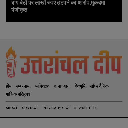
बाप बेटों पर लाखों रुपए हड़पने का आरोप,मुकदमा
पंजीकृत
होम
खबरनामा
व्यक्तितव
ताना-बाना
देवभूमि
सांध्य दैनिक
मासिक पत्रिका
ABOUT
CONTACT
PRIVACY POLICY
NEWSLETTER