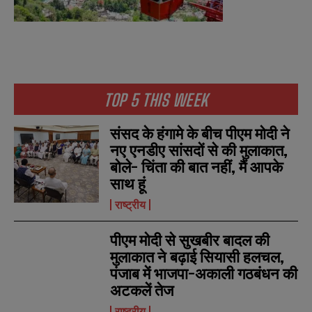
TOP 5 THIS WEEK
N
N
a
a
संसद के हंगामे के बीच पीएम मोदी ने
m
m
e
e
नए एनडीए सांसदों से की मुलाकात,
E
E
*
*
m
m
बोले- चिंता की बात नहीं, मैं आपके
a
a
साथ हूं
i
i
N
N
l
l
u
u
राष्ट्रीय
*
*
m
m
b
b
पीएम मोदी से सुखबीर बादल की
SUBMIT
SUBMIT
e
e
मुलाकात ने बढ़ाई सियासी हलचल,
r
r
s
s
पंजाब में भाजपा-अकाली गठबंधन की
अटकलें तेज
राष्ट्रीय