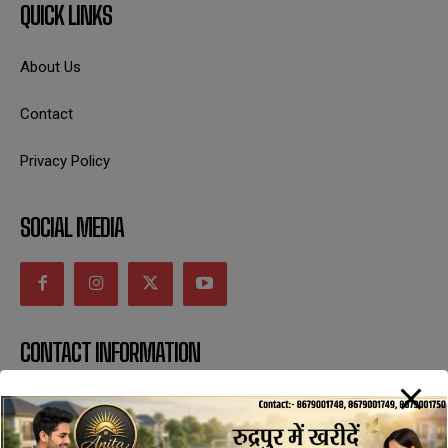
QUICK LINKS
About Us
Contact
Privacy Policy
SOCIAL MEDIA
CONTACT INFORMATION
uttaranchaldeep.news@gmail.com
SUBSCRIBE NOW