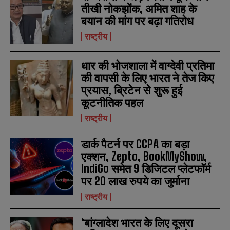
तीखी नोकझोंक, अमित शाह के
N
N
a
a
बयान की मांग पर बढ़ा गतिरोध
m
m
e
e
राष्ट्रीय
E
E
*
*
m
m
a
a
धार की भोजशाला में वाग्देवी प्रतिमा
i
i
N
N
l
l
की वापसी के लिए भारत ने तेज किए
u
u
*
*
m
m
प्रयास, ब्रिटेन से शुरू हुई
b
b
कूटनीतिक पहल
SUBMIT
SUBMIT
e
e
r
r
राष्ट्रीय
s
s
डार्क पैटर्न पर CCPA का बड़ा
एक्शन, Zepto, BookMyShow,
IndiGo समेत 9 डिजिटल प्लेटफॉर्म
पर 20 लाख रुपये का जुर्माना
राष्ट्रीय
‘बांग्लादेश भारत के लिए दूसरा