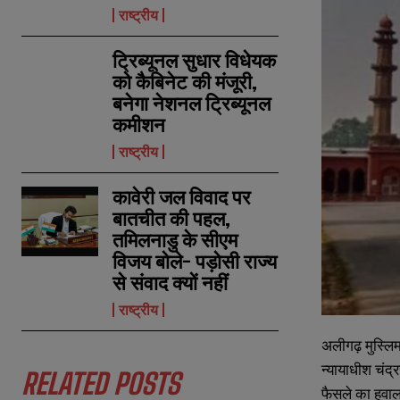
राष्ट्रीय
ट्रिब्यूनल सुधार विधेयक
को कैबिनेट की मंजूरी,
बनेगा नेशनल ट्रिब्यूनल
कमीशन
राष्ट्रीय
कावेरी जल विवाद पर
बातचीत की पहल,
तमिलनाडु के सीएम
विजय बोले- पड़ोसी राज्य
से संवाद क्यों नहीं
राष्ट्रीय
N
N
a
a
अलीगढ़ मुस्लिम
m
m
न्यायाधीश चंद्र
e
e
RELATED POSTS
E
E
*
*
फैसले का हवाला
m
m