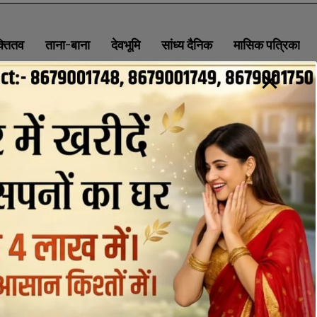
क्तितव
ताना-बाना
देवभूमि
सांध्य दैनिक
मासिक पत्रिका
ABOUT
CONTACT
PRIVACY POLICY
NEWSLETTER
CONTACT INFORMATION
uttaranchaldeep.news@gmail.com
SUBSCRIBE NOW