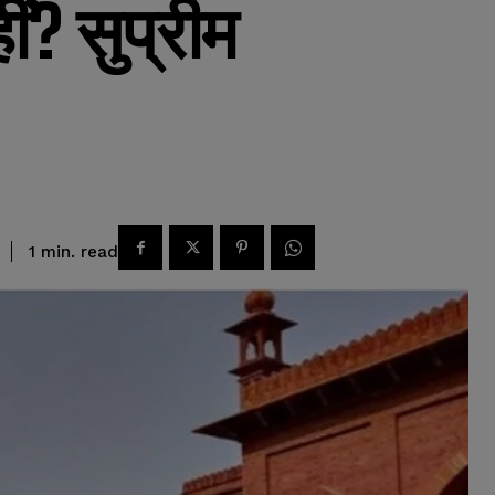
ं? सुप्रीम
read
1
min.