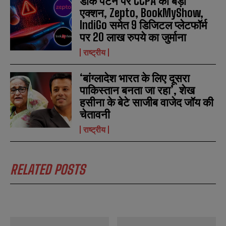
डार्क पैटर्न पर CCPA का बड़ा
*
*
m
m
एक्शन, Zepto, BookMyShow,
b
b
SUBMIT
SUBMIT
e
e
IndiGo समेत 9 डिजिटल प्लेटफॉर्म
r
r
पर 20 लाख रुपये का जुर्माना
s
s
राष्ट्रीय
‘बांग्लादेश भारत के लिए दूसरा
पाकिस्तान बनता जा रहा’, शेख
हसीना के बेटे साजीब वाजेद जॉय की
चेतावनी
राष्ट्रीय
RELATED POSTS