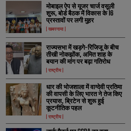
मोबाइल ऐप से यूजर चार्ज वसूली
शुरू, बोर्ड बैठक में विकास के 16
प्रस्तावों पर लगी मुहर
खबरनामा
राज्यसभा में खड़गे-रिजिजू के बीच
तीखी नोकझोंक, अमित शाह के
बयान की मांग पर बढ़ा गतिरोध
राष्ट्रीय
धार की भोजशाला में वाग्देवी प्रतिमा
N
N
की वापसी के लिए भारत ने तेज किए
a
a
m
m
प्रयास, ब्रिटेन से शुरू हुई
e
e
E
E
कूटनीतिक पहल
*
*
m
m
a
a
राष्ट्रीय
i
i
N
N
l
l
u
u