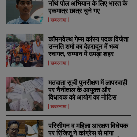
नॉर्थ पोल अभियान के लिए भारत के
एकमात्र छात्र चुने गए
खबरनामा
कॉमनवेल्थ गेम्स कांस्य पदक विजेता
उन्नति शर्मा का देहरादून में भव्य
स्वागत, सम्मान में उमड़ा शहर
खबरनामा
N
N
a
a
m
m
मतदाता सूची पुनरीक्षण में लापरवाही
e
e
E
E
*
*
पर नैनीताल के आयुक्त और
m
m
a
a
विधायक को आयोग का नोटिस
i
i
N
N
खबरनामा
l
l
u
u
*
*
m
m
b
b
परिसीमन व महिला आरक्षण विधेयक
SUBMIT
SUBMIT
e
e
r
r
पर रिजिजू ने कांग्रेस से मांगा
s
s